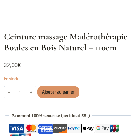
Ceinture massage Madérothérapie
Boules en Bois Naturel – 110cm
32,00
€
En stock
quantité
Ajouter au panier
de
Ceinture
massage
Paiement 100% sécurisé (certificat SSL)
Madérothérapie
Boules
en