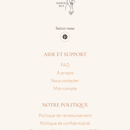
peuvent
être
choisies
sur
Suivez-nous
la
page
du
produit
AIDE ET SUPPORT
FAQ
À propos
Nous contacter
Mon compte
NOTRE POLITIQUE
Politique de remboursement
Politique de confidentialité