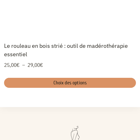
Le rouleau en bois strié : outil de madérothérapie
essentiel
Plage
25,00
€
–
29,00
€
de
prix :
Choix des options
25,00€
Ce
à
produit
a
29,00€
plusieurs
variations.
Les
options