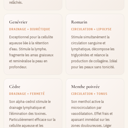
relâchés.
Genévrier
Romarin
DRAINAGE + DIURÉTIQUE
CIRCULATION + LIPOLYSE
Exceptionnel pour la cellulite
Stimule simultanément la
aqueuse liée à la rétention
circulation sanguine et
d’eau. Stimule la lymphe,
lymphatique, décompose les
fragmente les amas graisseux
triglycérides et relance la
et reminéralise la peau en
production de collagène. Idéal
profondeur.
pour les peaux sans tonicité.
Cèdre
Menthe poivrée
DRAINAGE + FERMETÉ
CIRCULATION + TONUS
Son alpha-cedrol stimule le
Son menthol active la
drainage lymphatique et
microcirculation par
l’élimination des toxines.
vasodilatation. Effet frais et
Particulièrement efficace sur la
apaisant immédiat sur les
cellulite aqueuse et les
zones douloureuses. Léger