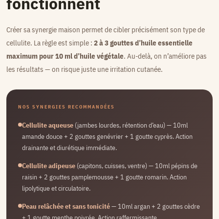
fonctionnent
Créer sa synergie maison permet de cibler précisément son type de
cellulite. La règle est simple :
2 à 3 gouttes d’huile essentielle
maximum pour 10 ml d’huile végétale
. Au-delà, on n’améliore pas
les résultats — on risque juste une irritation cutanée.
NOS SYNERGIES RECOMMANDÉES
Cellulite aqueuse
(jambes lourdes, rétention d’eau) — 10ml
amande douce + 2 gouttes genévrier + 1 goutte cyprès. Action
drainante et diurétique immédiate.
Cellulite adipeuse
(capitons, cuisses, ventre) — 10ml pépins de
raisin + 2 gouttes pamplemousse + 1 goutte romarin. Action
lipolytique et circulatoire.
Peau relâchée et sans tonicité
— 10ml argan + 2 gouttes cèdre
+ 1 goutte menthe poivrée. Action raffermissante,