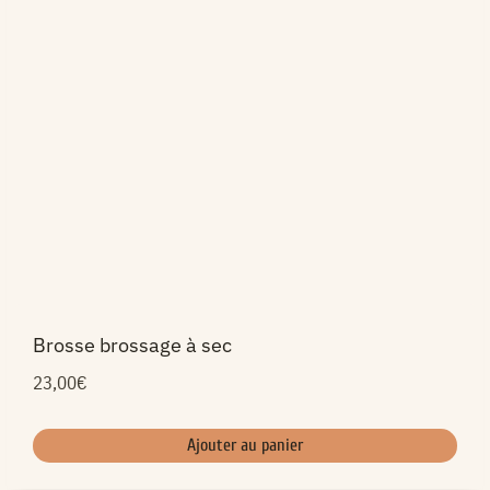
choisies
sur
la
page
du
produit
Brosse brossage à sec
23,00
€
Ajouter au panier