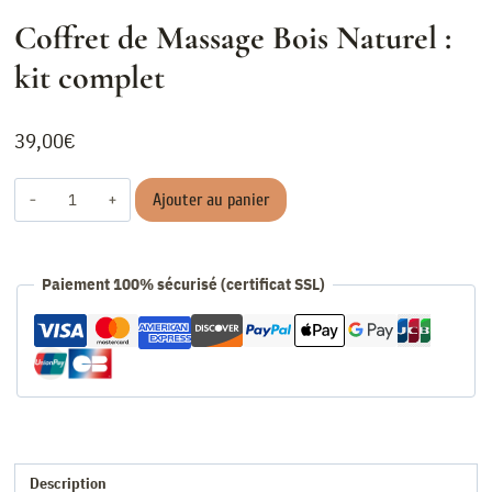
Coffret de Massage Bois Naturel :
kit complet
39,00
€
quantité
Ajouter au panier
de
Coffret
de
Paiement 100% sécurisé (certificat SSL)
Massage
Bois
Naturel
:
kit
complet
Description