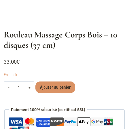
Rouleau Massage Corps Bois – 10
disques (37 cm)
33,00
€
En stock
quantité
Ajouter au panier
de
Rouleau
Massage
Paiement 100% sécurisé (certificat SSL)
Corps
Bois
-