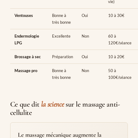
vie)
Ventouses
Bonne à
Oui
10 à 30€
très bonne
Endermologie
Excellente
Non
60 à
LPG
120€/séance
Brossage à sec
Préparation
Oui
10 à 20€
Massage pro
Bonne à
Non
50 à
très bonne
100€/séance
Ce que dit
la science
sur le massage anti-
cellulite
Le massage mécanique augmente la