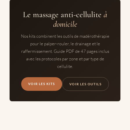
Le massage anti-cellulite
à
domicile
Nos kits combinent les outils de madérothérapie
pour le palper-rouler, le drainage et le
raffermissement. Guide PDF de 47 pages inclus
avec les protocoles par zone et par type de
cellulite.
VOIR LES KITS
VOIR LES OUTILS