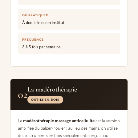
OÙ PRATIQUER
À domicile ou en institut
FRÉQUENCE
3 à 5 fois par semaine
La madérothérapie
02
OUTILS EN BOIS
La
madérothérapie massage anticellulite
est la version
amplifiée du palper-rouler : au lieu des mains, on utilise
des instruments en bois spécialement conçus pour